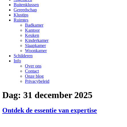
Buitenklussen
Gereedschap
Klustips
Ruimtes
Badkamer
Kantoor
Keuken
Kinderkamer
Slaapkamer
Woonkamer
Schilderen
Info
Over ons
Contact
Onze blog
Privacybeleid
Dag:
31 december 2025
Ontdek de essentie van expertise