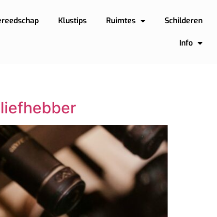
ereedschap
Klustips
Ruimtes
Schilderen
Info
nliefhebber