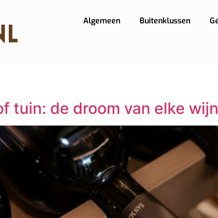
Algemeen
Buitenklussen
G
of tuin: de droom van elke wij