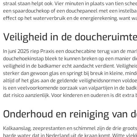
straal staan helpt ook. Vier minuten in plaats van tien sch
een spaardouchekop of een douchepaneel met een instelbar
effect op het waterverbruik en de energierekening, want 
Veiligheid in de doucheruimt
In juni 2025 riep Praxis een douchecabine terug van de mar
douchehoekinstap bleek te kunnen breken op een manier die 
veiligheid in de badkamer echt aandacht verdient. Veilighei
sterker dan gewoon glas en springt bij breuk in kleine, min
altijd of het glas aan de geldende veiligheidsnormen voldoe
is een veelvoorkomende oorzaak van valpartijen in de badk
dat risico aanzienlijk. Voor kinderen en ouderen is dit extra 
Onderhoud en reiniging van 
Kalkaanslag, zeeprestanten en schimmel zijn de drie groot
harde water dat in Nederland uit de kraan komt. Witte vlekke