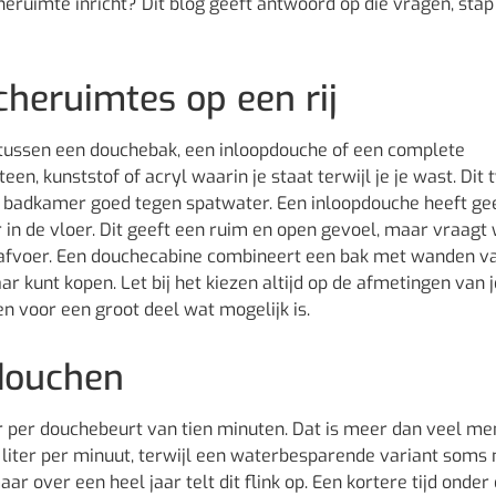
heruimte inricht? Dit blog geeft antwoord op die vragen, stap
cheruimtes op een rij
e tussen een douchebak, een inloopdouche of een complete
, kunststof of acryl waarin je staat terwijl je je wast. Dit t
de badkamer goed tegen spatwater. Een inloopdouche heeft ge
 in de vloer. Dit geeft een ruim en open gevoel, maar vraagt
 afvoer. Een douchecabine combineert een bak met wanden v
aar kunt kopen. Let bij het kiezen altijd op de afmetingen van j
n voor een groot deel wat mogelijk is.
douchen
r per douchebeurt van tien minuten. Dat is meer dan veel m
liter per minuut, terwijl een waterbesparende variant soms
aar over een heel jaar telt dit flink op. Een kortere tijd onder