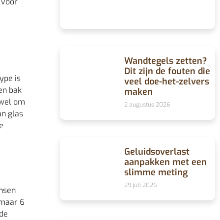
 voor
Wandtegels zetten?
Dit zijn de fouten die
ype is
veel doe-het-zelvers
en bak
maken
 wel om
2 augustus 2026
an glas
e
Geluidsoverlast
aanpakken met een
slimme meting
29 juli 2026
ensen
 maar 6
 de