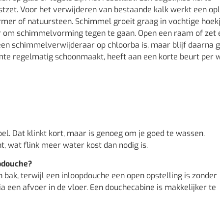
tzet. Voor het verwijderen van bestaande kalk werkt een op
rmer of natuursteen. Schimmel groeit graag in vochtige hoekj
ier om schimmelvorming tegen te gaan. Open een raam of zet 
 een schimmelverwijderaar op chloorba is, maar blijf daarna 
mte regelmatig schoonmaakt, heeft aan een korte beurt per 
l. Dat klinkt kort, maar is genoeg om je goed te wassen.
, wat flink meer water kost dan nodig is.
opdouche?
bak, terwijl een inloopdouche een open opstelling is zonder
a een afvoer in de vloer. Een douchecabine is makkelijker te