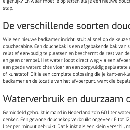
eigenlijk? En waar moet je op letten als je een nieuwe douc
stap.
De verschillende soorten dou
Wie een nieuwe badkamer inricht, stuit al snel op de keuz
douchecabine. Een douchebak is een afgebakende bak van steen
relatief eenvoudig te plaatsen en beschermt de rest van 
en geen drempel. Het water loopt direct weg via een afvoer
een goede waterdichte vloer en een zorgvuldig geplaatste
of kunststof. Dit is een complete oplossing die je kant-en-kl
badkamer en de locatie van het afvoerpunt, want die bepale
Waterverbruik en duurzaam 
Gemiddeld gebruikt iemand in Nederland zo’n 60 liter wate
denken. Een gewone douchekop verbruikt ongeveer 8 tot 12 
liter per minuut gebruikt. Dat klinkt als een klein verschil, m