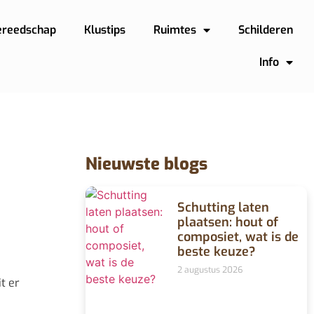
ereedschap
Klustips
Ruimtes
Schilderen
Info
Nieuwste blogs
Schutting laten
plaatsen: hout of
composiet, wat is de
beste keuze?
2 augustus 2026
t er