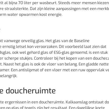
eelt al bijna 70 liter per wasbeurt. Steeds meer mensen kieze
e straalsterkte. Dat zijn kleine aanpassingen met een merk
warm water opwarmen kost energie.
e
kt vanwege onveilig glas. Het glas van de Baseline
ernstig letsel kon veroorzaken. Dit voorbeeld laat zien dat
dsglas, ook wel gehard glas of ESG-glas genoemd, is een stuk
der scherpe stukjes. Controleer bij het kopen van een douchec
t. Naast het glas is ook de vloer van belang. Een gladde natte
amer. Een antislipmat of een vloer met een ruw oppervlak ve
belangrijk.
de doucheruimte
ste ergernissen in een doucheruimte. Kalkaanslag ontstaat do
n op glas of tegels zijn het resultaat. Een dagelijkse korte