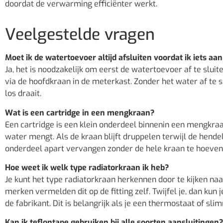
doordat de verwarming efficiënter werkt.
Veelgestelde vragen
Moet ik de watertoevoer altijd afsluiten voordat ik iets aa
Ja, het is noodzakelijk om eerst de watertoevoer af te sluit
via de hoofdkraan in de meterkast. Zonder het water af te s
los draait.
Wat is een cartridge in een mengkraan?
Een cartridge is een klein onderdeel binnenin een mengkr
water mengt. Als de kraan blijft druppelen terwijl de hendel 
onderdeel apart vervangen zonder de hele kraan te hoeven
Hoe weet ik welk type radiatorkraan ik heb?
Je kunt het type radiatorkraan herkennen door te kijken na
merken vermelden dit op de fitting zelf. Twijfel je, dan ku
de fabrikant. Dit is belangrijk als je een thermostaat of slim
Kan ik teflontape gebruiken bij alle soorten aansluitingen?