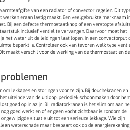
warmteafgifte van een radiator of convector regelen. Dit typ
wat werken eraan lastig maakt. Een veelgebruikte merknaam in
t. Bij een defecte thermostaatknop of een verstopte afsluit
taartstuk inclusief ventiel te vervangen. Daarvoor moet het
het water uit de leidingen laat lopen. In een convectorput 
imte beperkt is. Controleer ook van tevoren welk type ventie
Dit maakt verschil voor de werking van de thermostaat en de
 problemen
r om lekkages en storingen voor te zijn. Bij douchekranen en
 het uiteinde van de uitloop, periodiek schoonmaken door hem
ost goed op in azijn. Bij radiatorkranen is het slim om aan he
 nog goed werkt en of er geen vocht zichtbaar is rondom de
 ongewijzigde situatie uit tot een serieuze lekkage. Wie zijn
 alleen waterschade maar bespaart ook op de energierekening