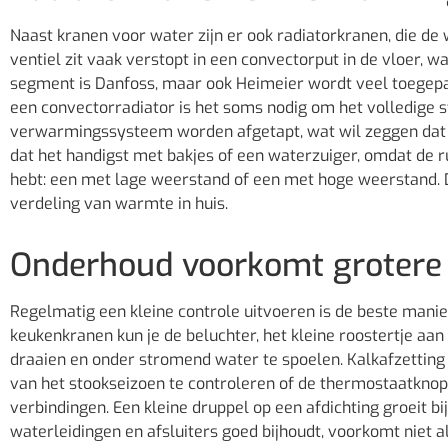
Naast kranen voor water zijn er ook radiatorkranen, die de 
ventiel zit vaak verstopt in een convectorput in de vloer, 
segment is Danfoss, maar ook Heimeier wordt veel toegepas
een convectorradiator is het soms nodig om het volledige s
verwarmingssysteem worden afgetapt, wat wil zeggen dat je 
dat het handigst met bakjes of een waterzuiger, omdat de ru
hebt: een met lage weerstand of een met hoge weerstand. 
verdeling van warmte in huis.
Onderhoud voorkomt grotere
Regelmatig een kleine controle uitvoeren is de beste manie
keukenkranen kun je de beluchter, het kleine roostertje aan
draaien en onder stromend water te spoelen. Kalkafzetting l
van het stookseizoen te controleren of de thermostaatknop
verbindingen. Een kleine druppel op een afdichting groeit bij
waterleidingen en afsluiters goed bijhoudt, voorkomt niet