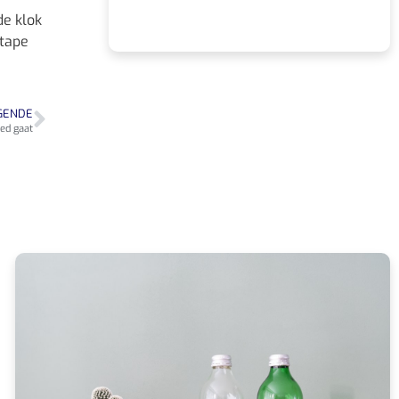
de klok
ntape
GENDE
ed gaat