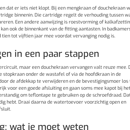
en dat er iets niet klopt. Bij een mengkraan of douchekraan wi
tridge binnenin. Die cartridge regelt de verhouding tussen 
areren. Een andere aanwijzing is roestvorming of kalkafzetti
et kan ook de binnenkant van de fitting aantasten. In badkamer
ien tot vijftien jaar mee voordat vervanging nodig is.
en in een paar stappen
tercircuit, maar een douchekraan vervangen valt reuze mee. 
 de stopkraan onder de wastafel of via de hoofdkraan in de
or de afdekkap te verwijderen en de bevestigingsmoer los 
ngrijk voor een goede afsluiting en gaan soms mee kapot bij he
erstandig om teflontape te gebruiken op de schroefdraad. Da
odig hebt. Draai daarna de watertoevoer voorzichtig open en
sluit.
g: wat je moet weten