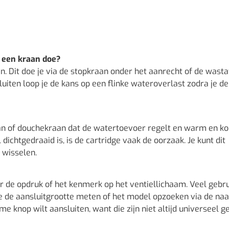
n een kraan doe?
en. Dit doe je via de stopkraan onder het aanrecht of de wastaf
luiten loop je de kans op een flinke wateroverlast zodra je d
aan of douchekraan dat de watertoevoer regelt en warm en k
dichtgedraaid is, is de cartridge vaak de oorzaak. Je kunt dit
 wisselen.
ar de opdruk of het kenmerk op het ventiellichaam. Veel gebr
n je de aansluitgrootte meten of het model opzoeken via de n
me knop wilt aansluiten, want die zijn niet altijd universeel ge