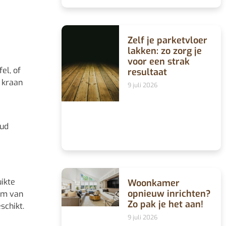
Zelf je parketvloer
lakken: zo zorg je
voor een strak
el, of
resultaat
e kraan
9 juli 2026
oud
uikte
Woonkamer
opnieuw inrichten?
aam van
Zo pak je het aan!
schikt.
9 juli 2026