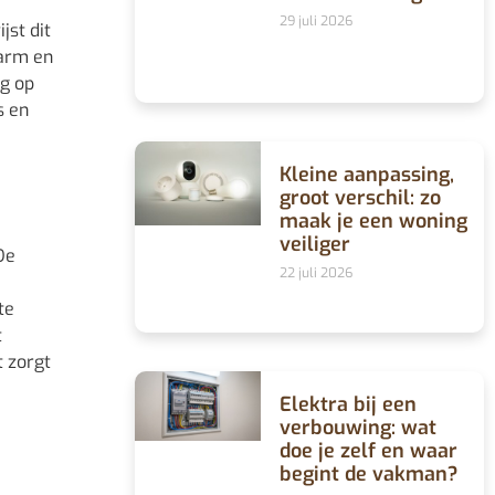
29 juli 2026
jst dit
warm en
ng op
s en
Kleine aanpassing,
groot verschil: zo
maak je een woning
veiliger
De
22 juli 2026
te
t
t zorgt
Elektra bij een
verbouwing: wat
doe je zelf en waar
begint de vakman?