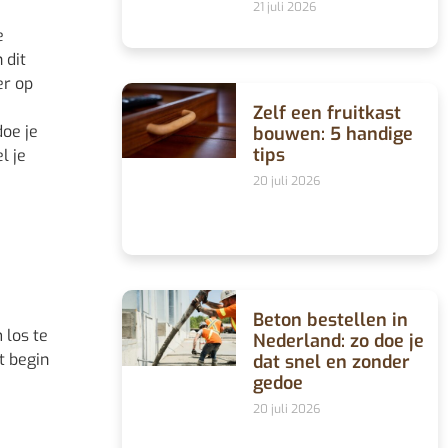
21 juli 2026
e
 dit
er op
Zelf een fruitkast
doe je
bouwen: 5 handige
tips
l je
20 juli 2026
Beton bestellen in
 los te
Nederland: zo doe je
t begin
dat snel en zonder
gedoe
20 juli 2026