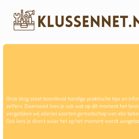
Onze blog staat boordevol handige praktische tips en info
zelfers. Daarnaast lees je ook wat op dit moment het best
vergelijken wij allerlei soorten gereedschap van alle be
Ook lees je direct waar het op het moment wordt aangeb