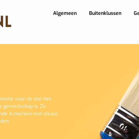
Algemeen
Buitenklussen
G
rmatie voor de doe-het-
e gereedschap is. Zo
kende A-merken met elkaar.
oden