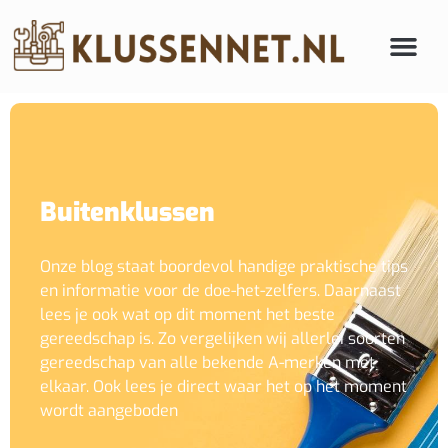
Buitenklussen
Onze blog staat boordevol handige praktische tips
en informatie voor de doe-het-zelfers. Daarnaast
lees je ook wat op dit moment het beste
gereedschap is. Zo vergelijken wij allerlei soorten
gereedschap van alle bekende A-merken met
elkaar. Ook lees je direct waar het op het moment
wordt aangeboden