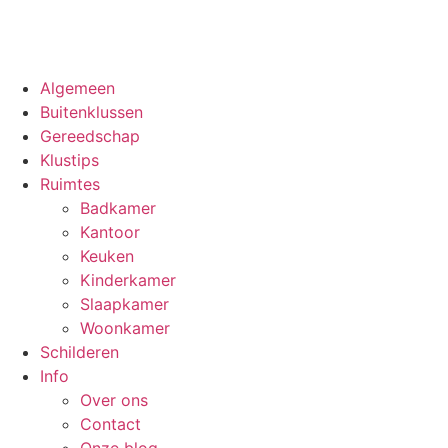
Ga
naar
de
inhoud
Algemeen
Buitenklussen
Gereedschap
Klustips
Ruimtes
Badkamer
Kantoor
Keuken
Kinderkamer
Slaapkamer
Woonkamer
Schilderen
Info
Over ons
Contact