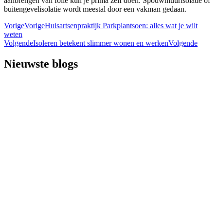
aanbrengen van folie kun je prima zelf doen. Spouwmuurisolatie of
buitengevelisolatie wordt meestal door een vakman gedaan.
Vorige
Vorige
Huisartsenpraktijk Parkplantsoen: alles wat je wilt
weten
Volgende
Isoleren betekent slimmer wonen en werken
Volgende
Nieuwste blogs