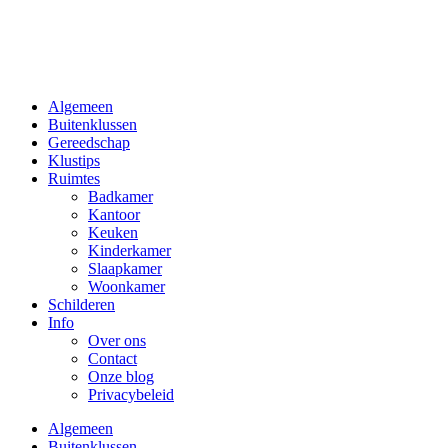
Ga
naar
de
inhoud
Algemeen
Buitenklussen
Gereedschap
Klustips
Ruimtes
Badkamer
Kantoor
Keuken
Kinderkamer
Slaapkamer
Woonkamer
Schilderen
Info
Over ons
Contact
Onze blog
Privacybeleid
Algemeen
Buitenklussen