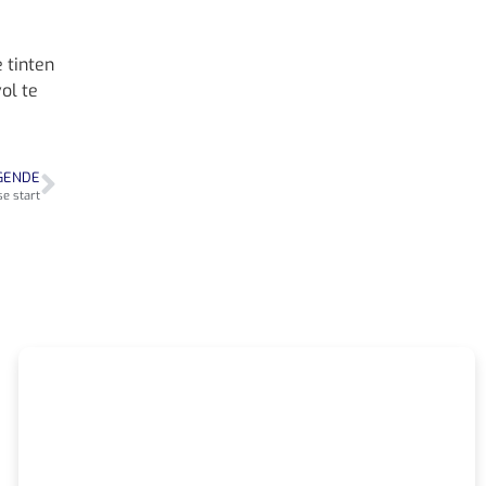
 tinten
ol te
GENDE
e start