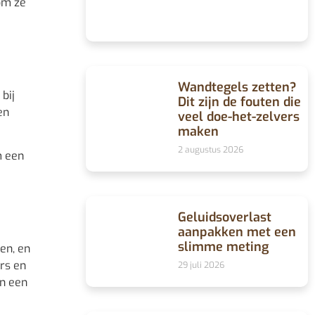
 om ze
Wandtegels zetten?
bij
Dit zijn de fouten die
en
veel doe-het-zelvers
maken
2 augustus 2026
m een
Geluidsoverlast
aanpakken met een
slimme meting
en, en
ers en
29 juli 2026
en een