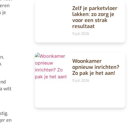
deren
Zelf je parketvloer
 je
lakken: zo zorg je
voor een strak
resultaat
9 juli 2026
n,
Woonkamer
.
opnieuw inrichten?
Zo pak je het aan!
9 juli 2026
end
a wilt
tig.
ger en