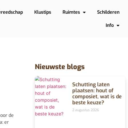
ereedschap
Klustips
Ruimtes
Schilderen
Info
Nieuwste blogs
Schutting laten
plaatsen: hout of
composiet, wat is de
beste keuze?
2 augustus 2026
voor de
a: er