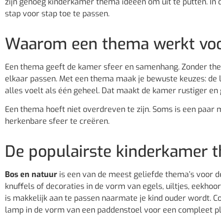
zijn genoeg kinderkamer thema ideeën om uit te putten. In d
stap voor stap toe te passen.
Waarom een thema werkt voo
Een thema geeft de kamer sfeer en samenhang. Zonder thema 
elkaar passen. Met een thema maak je bewuste keuzes: de la
alles voelt als één geheel. Dat maakt de kamer rustiger en g
Een thema hoeft niet overdreven te zijn. Soms is een paar 
herkenbare sfeer te creëren.
De populairste kinderkamer t
Bos en natuur
is een van de meest geliefde thema’s voor d
knuffels of decoraties in de vorm van egels, uiltjes, eekho
is makkelijk aan te passen naarmate je kind ouder wordt. 
lamp in de vorm van een paddenstoel voor een compleet pl