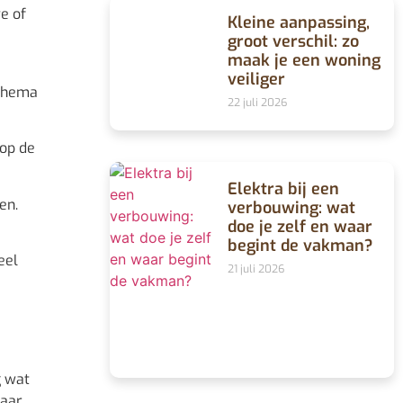
e of
Kleine aanpassing,
groot verschil: zo
maak je een woning
veiliger
 thema
22 juli 2026
 op de
Elektra bij een
en.
verbouwing: wat
doe je zelf en waar
begint de vakman?
eel
21 juli 2026
g wat
paar