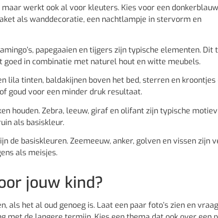
, maar werkt ook al voor kleuters. Kies voor een donkerblauw
raket als wanddecoratie, een nachtlampje in stervorm en
lamingo’s, papegaaien en tijgers zijn typische elementen. Dit
kt goed in combinatie met naturel hout en witte meubels.
n lila tinten, baldakijnen boven het bed, sterren en kroontjes
 of goud voor een minder druk resultaat.
en houden. Zebra, leeuw, giraf en olifant zijn typische motiev
in als basiskleur.
zijn de basiskleuren. Zeemeeuw, anker, golven en vissen zijn v
ens als meisjes.
voor jouw kind?
n, als het al oud genoeg is. Laat een paar foto’s zien en vraa
ning met de langere termijn. Kies een thema dat ook over een 