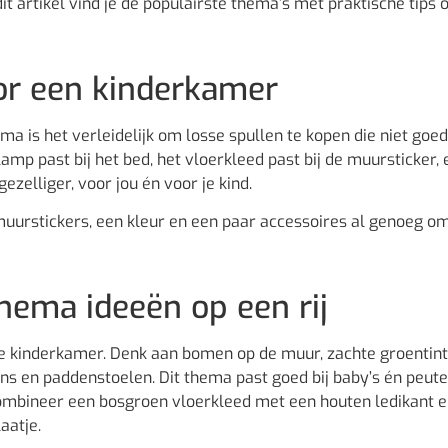
it artikel vind je de populairste thema’s met praktische tips
r een kinderkamer
is het verleidelijk om losse spullen te kopen die niet goed 
mp past bij het bed, het vloerkleed past bij de muursticker, 
ezelliger, voor jou én voor je kind.
muurstickers, een kleur en een paar accessoires al genoeg o
hema ideeën op een rij
e kinderkamer. Denk aan bomen op de muur, zachte groentint
orns en paddenstoelen. Dit thema past goed bij baby’s én peut
Combineer een bosgroen vloerkleed met een houten ledikant 
aatje.