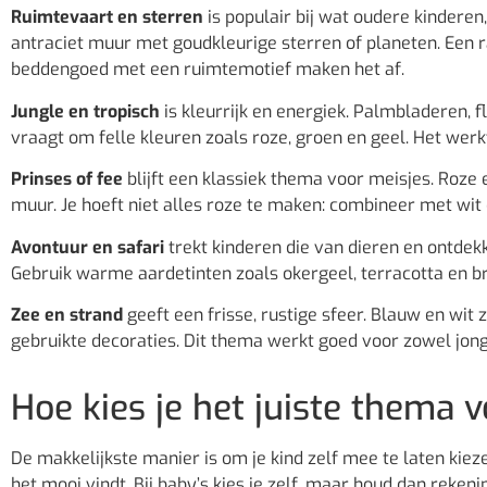
Ruimtevaart en sterren
is populair bij wat oudere kinderen
antraciet muur met goudkleurige sterren of planeten. Een 
beddengoed met een ruimtemotief maken het af.
Jungle en tropisch
is kleurrijk en energiek. Palmbladeren, f
vraagt om felle kleuren zoals roze, groen en geel. Het wer
Prinses of fee
blijft een klassiek thema voor meisjes. Roze e
muur. Je hoeft niet alles roze te maken: combineer met wit
Avontuur en safari
trekt kinderen die van dieren en ontdekk
Gebruik warme aardetinten zoals okergeel, terracotta en bru
Zee en strand
geeft een frisse, rustige sfeer. Blauw en wit 
gebruikte decoraties. Dit thema werkt goed voor zowel jong
Hoe kies je het juiste thema 
De makkelijkste manier is om je kind zelf mee te laten kieze
het mooi vindt. Bij baby’s kies je zelf, maar houd dan reke