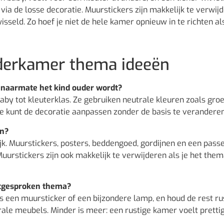
ia de losse decoratie. Muurstickers zijn makkelijk te verwij
sseld. Zo hoef je niet de hele kamer opnieuw in te richten als
nderkamer thema ideeën
 naarmate het kind ouder wordt?
baby tot kleuterklas. Ze gebruiken neutrale kleuren zoals groe
 Je kunt de decoratie aanpassen zonder de basis te veranderen
en?
k. Muurstickers, posters, beddengoed, gordijnen en een pass
uurstickers zijn ook makkelijk te verwijderen als je het them
uitgesproken thema?
s een muursticker of een bijzondere lamp, en houd de rest rus
ale meubels. Minder is meer: een rustige kamer voelt pretti