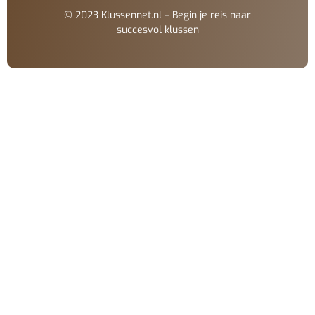
© 2023 Klussennet.nl – Begin je reis naar
succesvol klussen