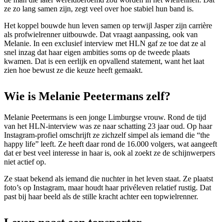
ze zo lang samen zijn, zegt veel over hoe stabiel hun band is.
Het koppel bouwde hun leven samen op terwijl Jasper zijn carrière
als profwielrenner uitbouwde. Dat vraagt aanpassing, ook van
Melanie. In een exclusief interview met HLN gaf ze toe dat ze al
snel inzag dat haar eigen ambities soms op de tweede plaats
kwamen. Dat is een eerlijk en opvallend statement, want het laat
zien hoe bewust ze die keuze heeft gemaakt.
Wie is Melanie Peetermans zelf?
Melanie Peetermans is een jonge Limburgse vrouw. Rond de tijd
van het HLN-interview was ze naar schatting 23 jaar oud. Op haar
Instagram-profiel omschrijft ze zichzelf simpel als iemand die “the
happy life” leeft. Ze heeft daar rond de 16.000 volgers, wat aangeeft
dat er best veel interesse in haar is, ook al zoekt ze de schijnwerpers
niet actief op.
Ze staat bekend als iemand die nuchter in het leven staat. Ze plaatst
foto’s op Instagram, maar houdt haar privéleven relatief rustig. Dat
past bij haar beeld als de stille kracht achter een topwielrenner.