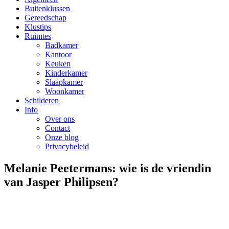
Buitenklussen
Gereedschap
Klustips
Ruimtes
Badkamer
Kantoor
Keuken
Kinderkamer
Slaapkamer
Woonkamer
Schilderen
Info
Over ons
Contact
Onze blog
Privacybeleid
Melanie Peetermans: wie is de vriendin
van Jasper Philipsen?