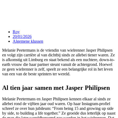
Roy
20/01/2026
Algemene klussen
Melanie Peetermans is de vriendin van wielrenner Jasper Philipsen
en volgt zijn carrière al van dichtbij sinds ze allebei tiener waren. Ze
is afkomstig uit Limburg en staat bekend als een nuchtere, down-to-
earth vrouw die haar partner steunt vanuit de achtergrond. Hoewel
ze geen wielrenner is zelf, speelt ze een belangrijke rol in het leven
van een van de beste sprinters ter wereld.
Al tien jaar samen met Jasper Philipsen
Melanie Peetermans en Jasper Philipsen kennen elkaar al sinds ze
allebei rond de vijftien jaar oud waren. Op haar Instagram-profiel
schreef ze over hun jubileum: “From being 15 and growing up side
by side, to building a life together.” Ze groeide dus letterlijk op naast
de man die later wereldberoemd zou worden in het wielrennen. Dat