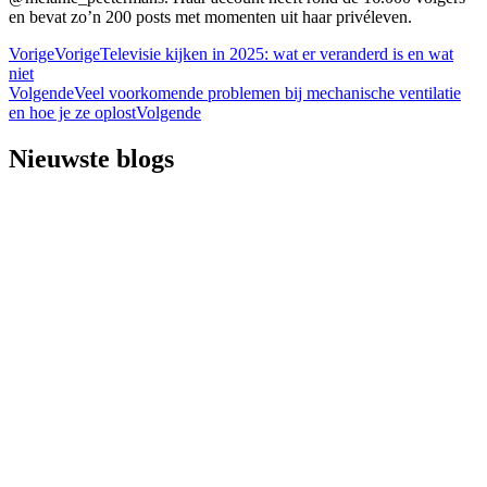
en bevat zo’n 200 posts met momenten uit haar privéleven.
Vorige
Vorige
Televisie kijken in 2025: wat er veranderd is en wat
niet
Volgende
Veel voorkomende problemen bij mechanische ventilatie
en hoe je ze oplost
Volgende
Nieuwste blogs