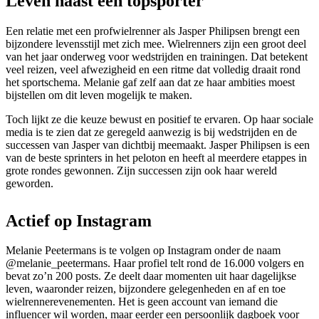
Leven naast een topsporter
Een relatie met een profwielrenner als Jasper Philipsen brengt een
bijzondere levensstijl met zich mee. Wielrenners zijn een groot deel
van het jaar onderweg voor wedstrijden en trainingen. Dat betekent
veel reizen, veel afwezigheid en een ritme dat volledig draait rond
het sportschema. Melanie gaf zelf aan dat ze haar ambities moest
bijstellen om dit leven mogelijk te maken.
Toch lijkt ze die keuze bewust en positief te ervaren. Op haar sociale
media is te zien dat ze geregeld aanwezig is bij wedstrijden en de
successen van Jasper van dichtbij meemaakt. Jasper Philipsen is een
van de beste sprinters in het peloton en heeft al meerdere etappes in
grote rondes gewonnen. Zijn successen zijn ook haar wereld
geworden.
Actief op Instagram
Melanie Peetermans is te volgen op Instagram onder de naam
@melanie_peetermans. Haar profiel telt rond de 16.000 volgers en
bevat zo’n 200 posts. Ze deelt daar momenten uit haar dagelijkse
leven, waaronder reizen, bijzondere gelegenheden en af en toe
wielrennerevenementen. Het is geen account van iemand die
influencer wil worden, maar eerder een persoonlijk dagboek voor