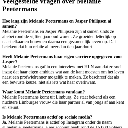
Veelgestelde vragen over Melanie
Peetermans
Hoe lang zijn Melanie Peetermans en Jasper Philipsen al
samen?
Melanie Peetermans en Jasper Philipsen zijn al samen sinds ze
allebei rond de vijftien jaar oud waren. Ze groeiden letterlijk op
naast elkaar en bouwden daarna een gezamenlijk leven op. Dat
betekent dat hun relatie al meer dan tien jaar duurt.
Heeft Melanie Peetermans haar eigen carrière opgegeven voor
Jasper?
Melanie Peetermans gaf in een interview met HLN aan dat ze snel
inzag dat haar eigen ambities wat aan de kant moesten om het leven
naast een profwielrenner mogelijk te maken. Ze beschreef dat als
een bewuste keuze, niet als iets wat haar overkwam.
Waar komt Melanie Peetermans vandaan?
Melanie Peetermans komt uit Limburg. Ze staat bekend als een
nuchtere Limburgse vrouw die haar partner al van jongs af aan kent
en steunt.
Is Melanie Peetermans actief op sociale media?
Ja, Melanie Peetermans is actief op Instagram onder de naam
@melanie_peetermans. Haar account heeft rond de 16.000 volgers