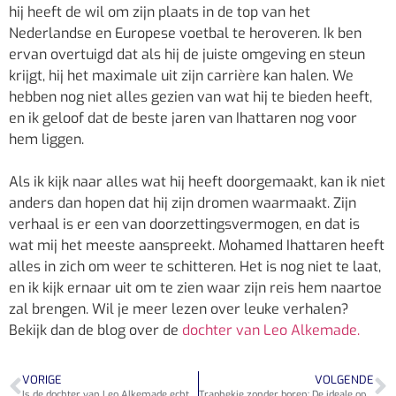
hij heeft de wil om zijn plaats in de top van het
Nederlandse en Europese voetbal te heroveren. Ik ben
ervan overtuigd dat als hij de juiste omgeving en steun
krijgt, hij het maximale uit zijn carrière kan halen. We
hebben nog niet alles gezien van wat hij te bieden heeft,
en ik geloof dat de beste jaren van Ihattaren nog voor
hem liggen.
Als ik kijk naar alles wat hij heeft doorgemaakt, kan ik niet
anders dan hopen dat hij zijn dromen waarmaakt. Zijn
verhaal is er een van doorzettingsvermogen, en dat is
wat mij het meeste aanspreekt. Mohamed Ihattaren heeft
alles in zich om weer te schitteren. Het is nog niet te laat,
en ik kijk ernaar uit om te zien waar zijn reis hem naartoe
zal brengen. Wil je meer lezen over leuke verhalen?
Bekijk dan de blog over de
dochter van Leo Alkemade.
VORIGE
VOLGENDE
Is de dochter van Leo Alkemade echt te zien in de Prijsvrij reclame? Hier is het antwoord!
Traphekje zonder boren: De ideale oplossing voor een veilige woning