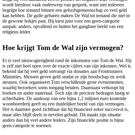
wordt hierdoor vaak onderwerp van gesprek, want niet iedereen
begrijpt hoe iemand binnen een geloofsgemeenschap zo veel geld
kan hebben. De gulle gebaren maken De Wal tot iemand die niet in
de gewone hokjes past. Hij kiest juist voor een geen-categorie
aanpak: anders, opvallend en buiten het gangbare beeld van een
religieus leider.
Hoe krijgt Tom de Wal zijn vermogen?
Er is veel nieuwsgierigheid rond de inkomsten van Tom de Wal. Hij
is zelf niet heel open over de exacte cijfers van zijn inkomen. Wel is
bekend dat hij veel geld ontvangt via donaties aan Frontrunners
Ministries. Mensen geven geld omdat ze zijn boodschap en werk
steunen. Ook organiseert Tom verschillende grote evenementen,
waarbij bezoekers soms toegang betalen. Daarnaast verkoopt hij
boeken en ander materiaal. Toch zijn de precieze bedragen lastig te
achterhalen. De aankoop van een bijna 1,2 miljoen euro kostende
woonboerderij geeft nu een duidelijker beeld van zijn vermogen.
Het is daarmee goed zichtbaar dat hij financieel zeker succesvol is,
maar alles blijft deels in nevelen gehuld. Dit maakt zijn situatie
anders dan bij veel andere leiders. Zijn financiële positie is bijna
geen-categorie te noemen.