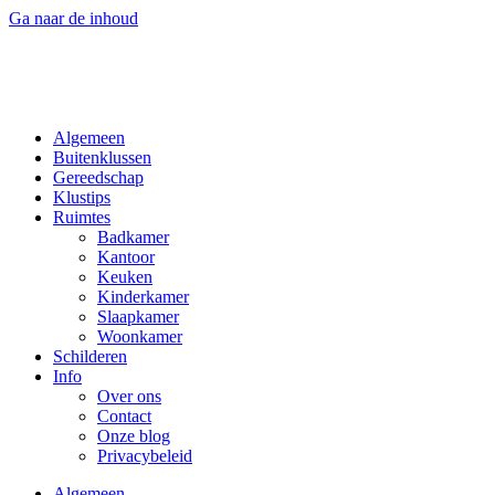
Ga naar de inhoud
Algemeen
Buitenklussen
Gereedschap
Klustips
Ruimtes
Badkamer
Kantoor
Keuken
Kinderkamer
Slaapkamer
Woonkamer
Schilderen
Info
Over ons
Contact
Onze blog
Privacybeleid
Algemeen