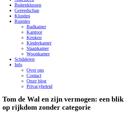
Buitenklussen
Gereedschap
Klustips
Ruimtes
Badkamer
Kantoor
Keuken
Kinderkamer
Slaapkamer
Woonkamer
Schilderen
Info
Over ons
Contact
Onze blog
Privacybeleid
Tom de Wal en zijn vermogen: een blik
op rijkdom zonder categorie