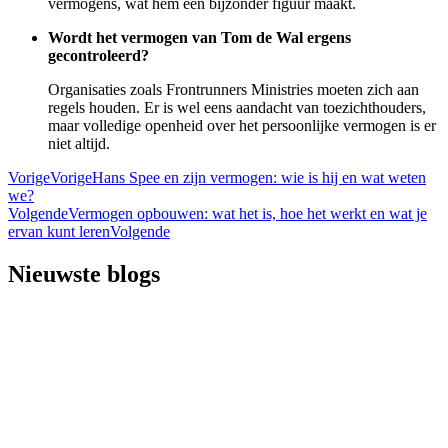
vermogens, wat hem een bijzonder figuur maakt.
Wordt het vermogen van Tom de Wal ergens
gecontroleerd?
Organisaties zoals Frontrunners Ministries moeten zich aan
regels houden. Er is wel eens aandacht van toezichthouders,
maar volledige openheid over het persoonlijke vermogen is er
niet altijd.
Vorige
Vorige
Hans Spee en zijn vermogen: wie is hij en wat weten
we?
Volgende
Vermogen opbouwen: wat het is, hoe het werkt en wat je
ervan kunt leren
Volgende
Nieuwste blogs