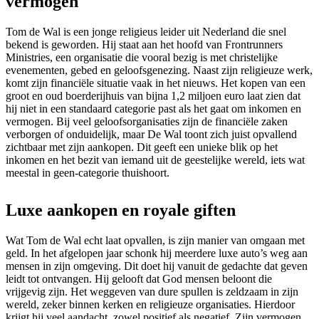
vermogen
Tom de Wal is een jonge religieus leider uit Nederland die snel
bekend is geworden. Hij staat aan het hoofd van Frontrunners
Ministries, een organisatie die vooral bezig is met christelijke
evenementen, gebed en geloofsgenezing. Naast zijn religieuze werk,
komt zijn financiële situatie vaak in het nieuws. Het kopen van een
groot en oud boerderijhuis van bijna 1,2 miljoen euro laat zien dat
hij niet in een standaard categorie past als het gaat om inkomen en
vermogen. Bij veel geloofsorganisaties zijn de financiële zaken
verborgen of onduidelijk, maar De Wal toont zich juist opvallend
zichtbaar met zijn aankopen. Dit geeft een unieke blik op het
inkomen en het bezit van iemand uit de geestelijke wereld, iets wat
meestal in geen-categorie thuishoort.
Luxe aankopen en royale giften
Wat Tom de Wal echt laat opvallen, is zijn manier van omgaan met
geld. In het afgelopen jaar schonk hij meerdere luxe auto’s weg aan
mensen in zijn omgeving. Dit doet hij vanuit de gedachte dat geven
leidt tot ontvangen. Hij gelooft dat God mensen beloont die
vrijgevig zijn. Het weggeven van dure spullen is zeldzaam in zijn
wereld, zeker binnen kerken en religieuze organisaties. Hierdoor
krijgt hij veel aandacht, zowel positief als negatief. Zijn vermogen