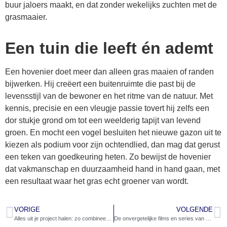
buur jaloers maakt, en dat zonder wekelijks zuchten met de
grasmaaier.
Een tuin die leeft én ademt
Een hovenier doet meer dan alleen gras maaien of randen
bijwerken. Hij creëert een buitenruimte die past bij de
levensstijl van de bewoner en het ritme van de natuur. Met
kennis, precisie en een vleugje passie tovert hij zelfs een
dor stukje grond om tot een weelderig tapijt van levend
groen. En mocht een vogel besluiten het nieuwe gazon uit te
kiezen als podium voor zijn ochtendlied, dan mag dat gerust
een teken van goedkeuring heten. Zo bewijst de hovenier
dat vakmanschap en duurzaamheid hand in hand gaan, met
een resultaat waar het gras echt groener van wordt.
VORIGE
VOLGENDE
Alles uit je project halen: zo combineer je plannen, opruimen en uitvoeren
De onvergetelijke films en series van Winona Ryder