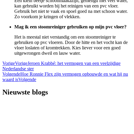
Een klein beetje schoonmaakazijn, gemengd met veel water,
kan gebruikt worden bij het reinigen van een pvc vloer.
Gebruik het niet te vaak en spoel goed na met schoon water.
Zo voorkom je kringen of vlekken.
Mag ik een stoomreiniger gebruiken op mijn pvc vloer?
Het is meestal niet verstandig om een stoomreiniger te
gebruiken op pvc vloeren. Door de hitte en het vocht kan de
vloer loslaten of kromtrekken. Kies liever voor een goed
uitgewrongen dweil en lauw water.
Vorige
Vorige
Jeroen Krabbé: het vermogen van een veelzijdige
Nederlandse ster
Volgende
Hoe Ronnie Flex zijn vermogen opbouwde en wat hij nu
waard is
Volgende
Nieuwste blogs