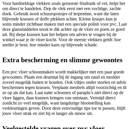
Voor hardnekkige vlekken zoals gemorste frisdrank of vet, helpt het
om direct te handelen. Dep de vlek eerst met een vochtige, zachte
doek. Gebruik nooit schuursponsjes of terpentine, want die laten
blijvende krassen of doffe plekken achter. Kleine krasjes kun je
soms minder zichtbaar maken met een speciale polish voor pvc. Laat
deze glansmiddelen nooit te dik achter op de vloer en poets ze goed
uit. Bij diepe krassen kan het helpen om advies te vragen bij de
winkel waar je de vloer kocht. Voor de meeste vlekken geldt: hoe
sneller je bent, hoe minder kans op blijvende schade.
Extra bescherming en slimme gewoontes
Een pvc vloer schoonmaken wordt makkelijker met een paar goede
gewoontes. Plaats een deurmat bij de ingang om zand en modder
zoveel mogelijk buiten te houden. Ook viltjes onder stoelen en tafels
beschermen tegen krassen. Verplaats meubels altijd voorzichtig en til
ze op als dat kan. Laat natte schoenen of paraplu’s niet direct op de
vloer liggen, daar kunnen kringen van ontstaan. Vermijd direct
zonlicht zo veel mogelijk, want langdurige blootstelling kan
verkleuringen geven. Door deze eenvoudige tips toe te passen, blijft
jouw vloer strak en ziet hij er langer als nieuw uit.
Veelgestelde vragen over pvc vloer