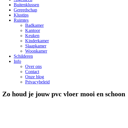
Buitenklussen
Gereedschap
Klustips
Ruimtes
Badkamer
Kantoor
Keuken
Kinderkamer
Slaapkamer
Woonkamer
Schilderen
Info
Over ons
Contact
Onze blog
Privacybeleid
Zo houd je jouw pvc vloer mooi en schoon