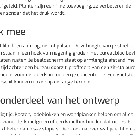
 afgeleid. Planten zijn een fijne toevoeging: ze verbeteren de
er zonder dat het druk wordt.
ok mee
t klachten aan rug, nek of polsen. De zithoogte van je stoel is
ën staan in een hoek van negentig graden. Het bureaublad bev
laten rusten. Je beeldscherm staat op armlengte afstand, me
ijd achter een bureau doorzit, profiteert van een zit-sta bur
goed is voor de bloedsomloop en je concentratie. Een voetste
erschil kunnen maken op de lange termijn.
 onderdeel van het ontwerp
ig tijd. Kasten, ladeblokken en wandplanken helpen om alles
n wanorde: kabelgoten of een kabelbox houden dat netjes. Pa
t beter dan losse stapels. Denk ook na over wat je echt op j