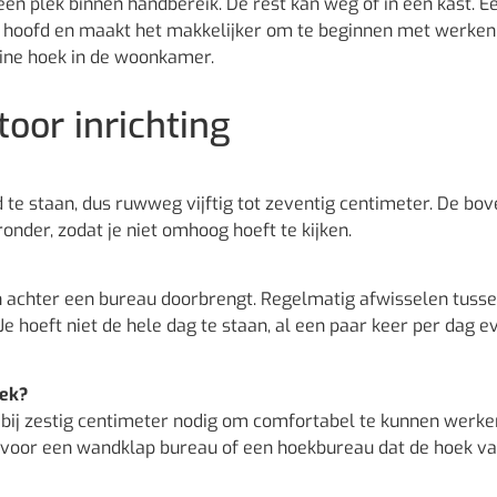
 een plek binnen handbereik. De rest kan weg of in een kast. E
je hoofd en maakt het makkelijker om te beginnen met werken
eine hoek in de woonkamer.
oor inrichting
e staan, dus ruwweg vijftig tot zeventig centimeter. De bo
onder, zodat je niet omhoog hoeft te kijken.
en achter een bureau doorbrengt. Regelmatig afwisselen tuss
Je hoeft niet de hele dag te staan, al een paar keer per dag e
lek?
bij zestig centimeter nodig om comfortabel te kunnen werk
n voor een wandklap bureau of een hoekbureau dat de hoek v