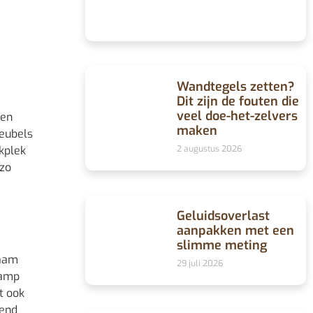
Wandtegels zetten?
Dit zijn de fouten die
veel doe-het-zelvers
een
maken
meubels
rkplek
2 augustus 2026
 zo
Geluidsoverlast
aanpakken met een
slimme meting
raam
29 juli 2026
lamp
t ook
rend