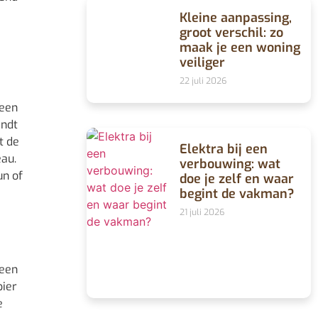
Kleine aanpassing,
groot verschil: zo
maak je een woning
veiliger
22 juli 2026
 een
indt
t de
Elektra bij een
eau.
verbouwing: wat
un of
doe je zelf en waar
begint de vakman?
21 juli 2026
 een
pier
e