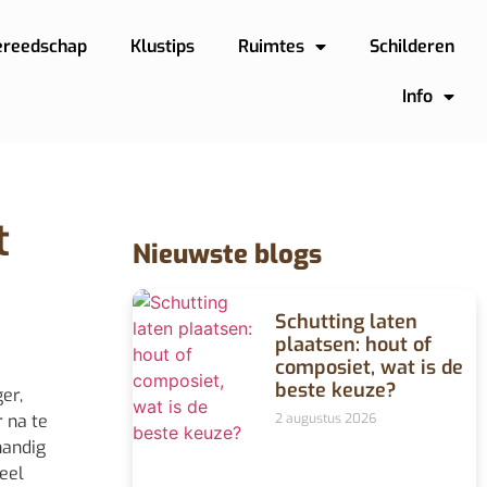
ereedschap
Klustips
Ruimtes
Schilderen
Info
t
Nieuwste blogs
Schutting laten
plaatsen: hout of
composiet, wat is de
beste keuze?
er,
 na te
2 augustus 2026
handig
heel