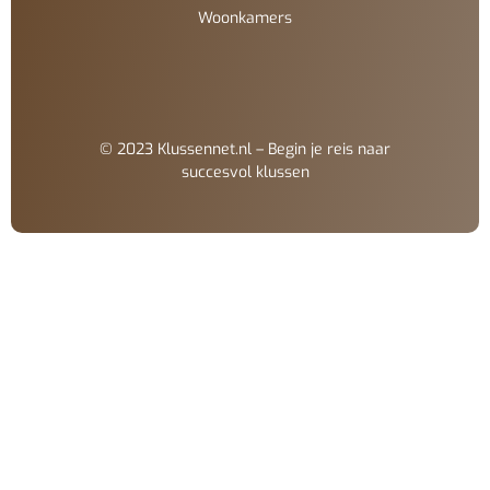
Woonkamers
© 2023 Klussennet.nl – Begin je reis naar
succesvol klussen