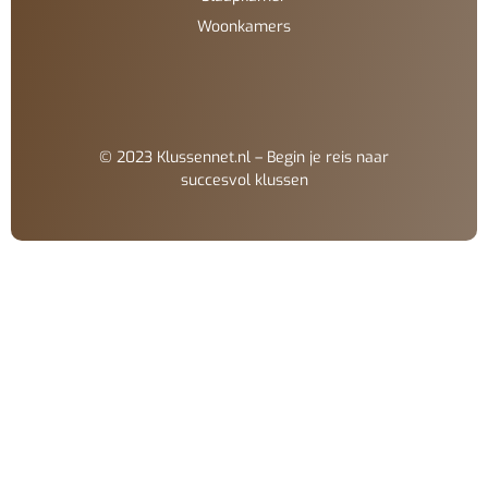
Woonkamers
© 2023 Klussennet.nl – Begin je reis naar
succesvol klussen