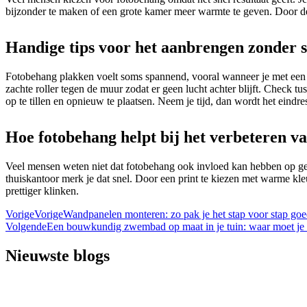
bijzonder te maken of een grote kamer meer warmte te geven. Door de r
Handige tips voor het aanbrengen zonder s
Fotobehang plakken voelt soms spannend, vooral wanneer je met een g
zachte roller tegen de muur zodat er geen lucht achter blijft. Check 
op te tillen en opnieuw te plaatsen. Neem je tijd, dan wordt het eindres
Hoe fotobehang helpt bij het verbeteren va
Veel mensen weten niet dat fotobehang ook invloed kan hebben op gel
thuiskantoor merk je dat snel. Door een print te kiezen met warme kl
prettiger klinken.
Vorige
Vorige
Wandpanelen monteren: zo pak je het stap voor stap go
Volgende
Een bouwkundig zwembad op maat in je tuin: waar moet je al
Nieuwste blogs