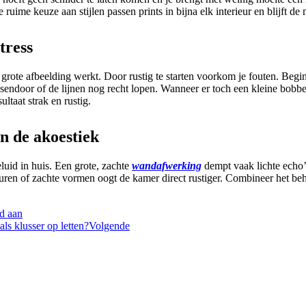
uime keuze aan stijlen passen prints in bijna elk interieur en blijft d
tress
rote afbeelding werkt. Door rustig te starten voorkom je fouten. Beg
tussendoor of de lijnen nog recht lopen. Wanneer er toch een kleine bob
ultaat strak en rustig.
n de akoestiek
uid in huis. Een grote, zachte
wandafwerking
dempt vaak lichte echo
euren of zachte vormen oogt de kamer direct rustiger. Combineer het be
ed aan
s klusser op letten?
Volgende