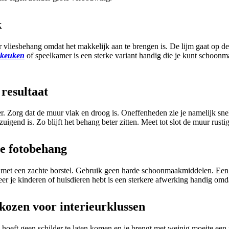
k
 vliesbehang omdat het makkelijk aan te brengen is. De lijm gaat op de
keuken
of speelkamer is een sterke variant handig die je kunt schoon
resultaat
. Zorg dat de muur vlak en droog is. Oneffenheden zie je namelijk snel
gend is. Zo blijft het behang beter zitten. Meet tot slot de muur rusti
je fotobehang
ig met een zachte borstel. Gebruik geen harde schoonmaakmiddelen. Een
eer je kinderen of huisdieren hebt is een sterkere afwerking handig omd
ozen voor interieurklussen
 hoeft geen schilder te laten komen en je brengt met weinig moeite een 