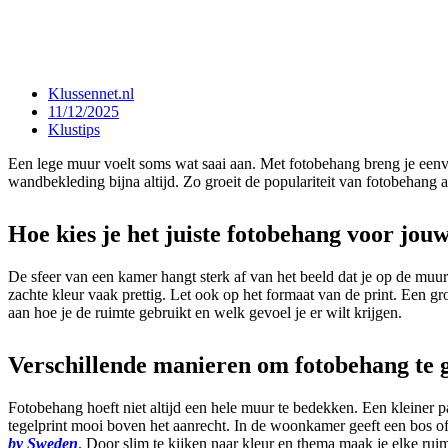
Klussennet.nl
11/12/2025
Klustips
Een lege muur voelt soms wat saai aan. Met fotobehang breng je eenvoud
wandbekleding bijna altijd. Zo groeit de populariteit van fotobehang a
Hoe kies je het juiste fotobehang voor jou
De sfeer van een kamer hangt sterk af van het beeld dat je op de muu
zachte kleur vaak prettig. Let ook op het formaat van de print. Een gro
aan hoe je de ruimte gebruikt en welk gevoel je er wilt krijgen.
Verschillende manieren om fotobehang te g
Fotobehang hoeft niet altijd een hele muur te bedekken. Een kleiner p
tegelprint mooi boven het aanrecht. In de woonkamer geeft een bos of 
by Sweden
. Door slim te kijken naar kleur en thema maak je elke ru