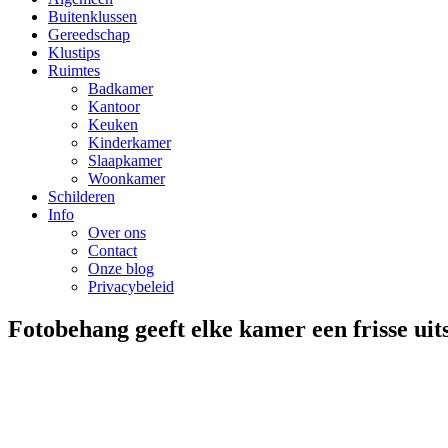
Buitenklussen
Gereedschap
Klustips
Ruimtes
Badkamer
Kantoor
Keuken
Kinderkamer
Slaapkamer
Woonkamer
Schilderen
Info
Over ons
Contact
Onze blog
Privacybeleid
Fotobehang geeft elke kamer een frisse uit