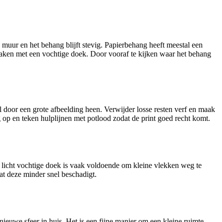
 muur en het behang blijft stevig. Papierbehang heeft meestal een
maken met een vochtige doek. Door vooraf te kijken waar het behang
 door een grote afbeelding heen. Verwijder losse resten verf en maak
g op en teken hulplijnen met potlood zodat de print goed recht komt.
 licht vochtige doek is vaak voldoende om kleine vlekken weg te
at deze minder snel beschadigt.
nieuwe sfeer in huis. Het is een fijne manier om een kleine ruimte