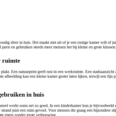
ig sfeer in huis. Het maakt niet uit of je een rustige kamer wilt of jui
l jaren en gebruiken steeds meer mensen het bij kleine en grote klussen
w ruimte
r plakt. Een natuurprint geeft rust in een werkruimte. Een stadsaanzic
te afbeelding kan een kleine kamer groter laten lijken, terwijl een fijn 
ebruiken in huis
aneel werkt soms net zo goed. In een kinderkamer kun je bijvoorbeeld ee
strand juist een ruim gevoel. Voor mensen die graag een bijzondere sti
imte eigen zonder grote verbouwing.