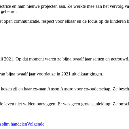
ls actrice en nam nieuwe projecten aan. Ze werkte mee aan het vervolg v
s gebeurd.
 Met open communicatie, respect voor elkaar en de focus op de kinderen 
i 2021. Op dat moment waren ze bijna twaalf jaar samen en getrouwd. 
n bijna twaalf jaar voordat ze in 2021 uit elkaar gingen.
g kozen zij en haar ex-man Anson Ansare voor co-ouderschap. Ze besch
de leven niet wilden ontzeggen. Er was geen grote aanleiding. Ze omsch
 slim handelen
Volgende