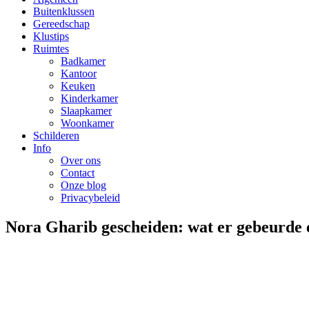
Buitenklussen
Gereedschap
Klustips
Ruimtes
Badkamer
Kantoor
Keuken
Kinderkamer
Slaapkamer
Woonkamer
Schilderen
Info
Over ons
Contact
Onze blog
Privacybeleid
Nora Gharib gescheiden: wat er gebeurde 