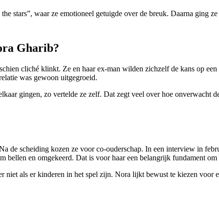
the stars”, waar ze emotioneel getuigde over de breuk. Daarna ging ze 
ora Gharib?
schien cliché klinkt. Ze en haar ex-man wilden zichzelf de kans op ee
 relatie was gewoon uitgegroeid.
lkaar gingen, zo vertelde ze zelf. Dat zegt veel over hoe onverwacht de 
de scheiding kozen ze voor co-ouderschap. In een interview in februa
hem bellen en omgekeerd. Dat is voor haar een belangrijk fundament om
er niet als er kinderen in het spel zijn. Nora lijkt bewust te kiezen vo