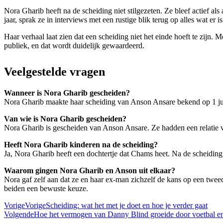
Nora Gharib heeft na de scheiding niet stilgezeten. Ze bleef actief a
jaar, sprak ze in interviews met een rustige blik terug op alles wat er i
Haar verhaal laat zien dat een scheiding niet het einde hoeft te zijn.
publiek, en dat wordt duidelijk gewaardeerd.
Veelgestelde vragen
Wanneer is Nora Gharib gescheiden?
Nora Gharib maakte haar scheiding van Anson Ansare bekend op 1 jul
Van wie is Nora Gharib gescheiden?
Nora Gharib is gescheiden van Anson Ansare. Ze hadden een relatie va
Heeft Nora Gharib kinderen na de scheiding?
Ja, Nora Gharib heeft een dochtertje dat Chams heet. Na de scheidin
Waarom gingen Nora Gharib en Anson uit elkaar?
Nora gaf zelf aan dat ze en haar ex-man zichzelf de kans op een twee
beiden een bewuste keuze.
Vorige
Vorige
Scheiding: wat het met je doet en hoe je verder gaat
Volgende
Hoe het vermogen van Danny Blind groeide door voetbal en