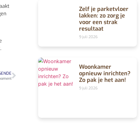
aakt
Zelf je parketvloer
gen
lakken: zo zorg je
voor een strak
resultaat
9 juli 2026
e
.
Woonkamer
opnieuw inrichten?
GENDE
Zo pak je het aan!
e moment
9 juli 2026