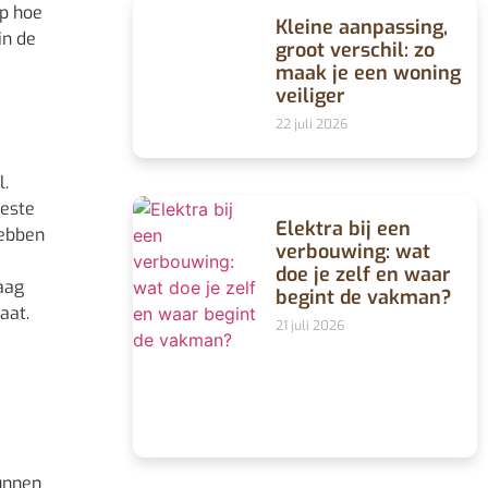
op hoe
Kleine aanpassing,
in de
groot verschil: zo
maak je een woning
veiliger
22 juli 2026
l.
beste
Elektra bij een
hebben
verbouwing: wat
doe je zelf en waar
aag
begint de vakman?
aat.
21 juli 2026
kunnen