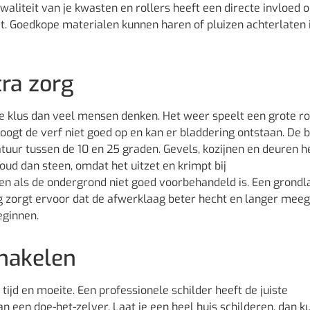
waliteit van je kwasten en rollers heeft een directe invloed 
et. Goedkope materialen kunnen haren of pluizen achterlaten 
tra zorg
re klus dan veel mensen denken. Het weer speelt een grote ro
droogt de verf niet goed op en kan er bladdering ontstaan. De 
uur tussen de 10 en 25 graden. Gevels, kozijnen en deuren 
ud dan steen, omdat het uitzet en krimpt bij
en als de ondergrond niet goed voorbehandeld is. Een grondl
aag zorgt ervoor dat de afwerklaag beter hecht en langer meeg
eginnen.
chakelen
tijd en moeite. Een professionele schilder heeft de juiste
 een doe-het-zelver. Laat je een heel huis schilderen, dan 