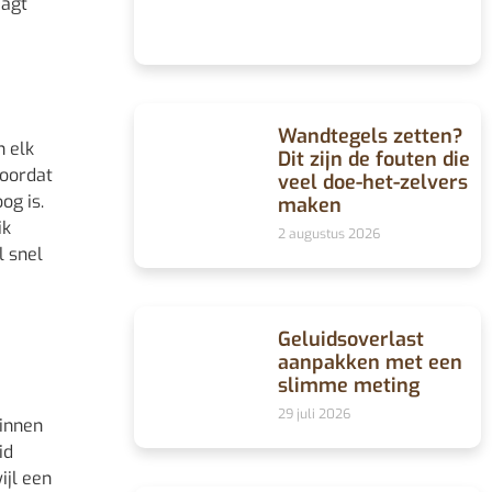
aagt
Wandtegels zetten?
n elk
Dit zijn de fouten die
voordat
veel doe-het-zelvers
og is.
maken
ik
2 augustus 2026
l snel
Geluidsoverlast
aanpakken met een
slimme meting
29 juli 2026
Binnen
id
ijl een