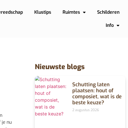
ereedschap
Klustips
Ruimtes
Schilderen
Info
Nieuwste blogs
Schutting laten
plaatsen: hout of
composiet, wat is de
beste keuze?
2 augustus 2026
en
 je nu