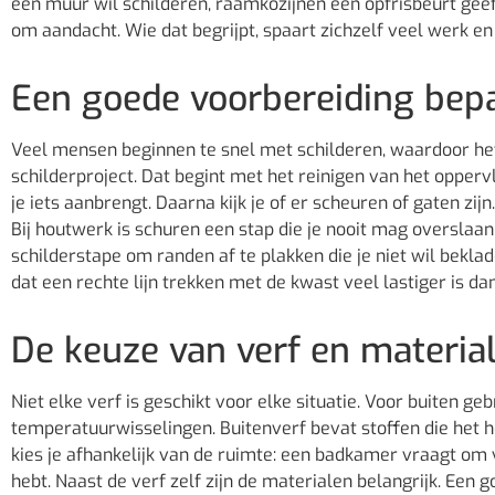
een muur wil schilderen, raamkozijnen een opfrisbeurt geeft
om aandacht. Wie dat begrijpt, spaart zichzelf veel werk en
Een goede voorbereiding bepa
Veel mensen beginnen te snel met schilderen, waardoor het 
schilderproject. Dat begint met het reinigen van het opperv
je iets aanbrengt. Daarna kijk je of er scheuren of gaten zijn
Bij houtwerk is schuren een stap die je nooit mag overslaan
schilderstape om randen af te plakken die je niet wil bekladd
dat een rechte lijn trekken met de kwast veel lastiger is dan 
De keuze van verf en materia
Niet elke verf is geschikt voor elke situatie. Voor buiten geb
temperatuurwisselingen. Buitenverf bevat stoffen die het 
kies je afhankelijk van de ruimte: een badkamer vraagt om 
hebt. Naast de verf zelf zijn de materialen belangrijk. Een g