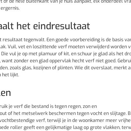
 of de hele buitenkant van je huis aanpakt, elk onderdeel vr
 ergernis.
alt het eindresultaat
resultaat tegenvalt. Een goede voorbereiding is de basis va
lak. Vuil, vet en loszittende verf moeten verwijderd worden 
. Die vul je op met plamuur of kit, en schuur je glad als het dro
, want zonder een glad oppervlak hecht verf niet goed. Gebru
en, zoals glas, kozijnen of plinten. Wie dit overslaat, merkt a
het lijkt.
len
ruik je verf die bestand is tegen regen, zon en
hout of het metselwerk beschermen tegen vocht en slijtage. 
vochtbestendige verf, terwijl je in de woonkamer meer vrijhe
oede roller geeft een gelijkmatige laag op grote vlakken, terw